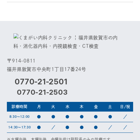
〒914-0811
福井県敦賀市中央町1丁目17番24号
0770-21-2501
0770-21-2503
診療時間
月
火
水
木
金
土
日/祝
●
●
●
●
●
●
／
8:30～12:00
●
／
●
●
●
／
／
14:30～17:30
※水曜午後、木曜午後、金曜午前は副院長のみの診療です。