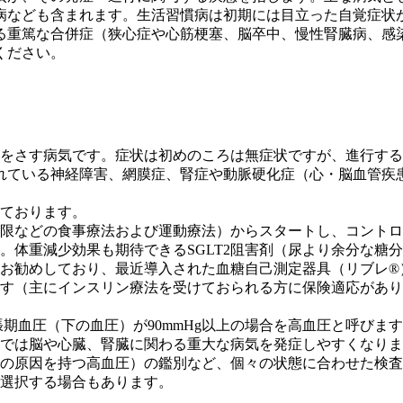
病なども含まれます。生活習慣病は初期には目立った自覚症状
る重篤な合併症（狭心症や心筋梗塞、脳卒中、慢性腎臓病、感
ください。
をさす病気です。症状は初めのころは無症状ですが、進行する
れている神経障害、網膜症、腎症や動脈硬化症（心・脳血管疾
ております。
限などの食事療法および運動療法）からスタートし、コントロー
。体重減少効果も期待できるSGLT2阻害剤（尿より余分な糖
お勧めしており、最近導入された血糖自己測定器具（リブレ®
す（主にインスリン療法を受けておられる方に保険適応があり
張期血圧（下の血圧）が90mmHg以上の場合を高血圧と呼びます（
では脳や心臓、腎臓に関わる重大な病気を発症しやすくなりま
の原因を持つ高血圧）の鑑別など、個々の状態に合わせた検査
選択する場合もあります。