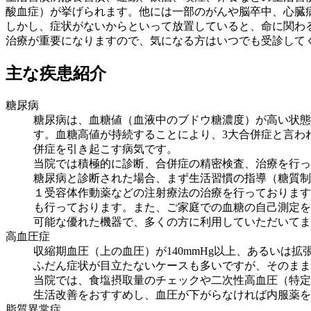
酸血症）が挙げられます。他には一部のがんや脳卒中、心臓
しかし、症状がないからといって放置していると、命に関わ
治療が重要になりますので、気になる方はいつでも受診して
主な疾患紹介
糖尿病
糖尿病は、血糖値（血液中のブドウ糖濃度）が高い状態
す。血糖高値が持続することにより、3大合併症と言わ
併症を引き起こす病気です。
当院では積極的に診断、合併症の精密検査、治療を行っ
糖尿病と診断された場合、まず生活習慣の指導（糖質制
１受容体作動薬などの注射療法の治療を行っております
も行っております。また、ご家庭での血糖の自己測定を
可能な優れた機器で、多くの方に利用していただいてま
高血圧症
収縮期血圧（上の血圧）が140mmHg以上、あるいは拡
ふだん症状が目立たないケースも多いですが、そのまま
当院では、食塩摂取量のチェックや二次性高血圧（特定
生活改善をおすすめし、血圧が下がらなければ内服薬を
脂質異常症