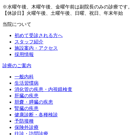
※水曜午後、木曜午後、金曜午前は副院長のみの診療です。
【休診日】火曜午後、土曜午後、日曜、祝日、年末年始
当院について
初めて受診される方へ
スタッフ紹介
施設案内・アクセス
採用情報
診療のご案内
一般内科
生活習慣病
消化管の疾患・内視鏡検査
肝臓の疾患
胆嚢・膵臓の疾患
腎臓の疾患
健康診断・各種検診
予防接種
保険外診療
往診・訪問診療