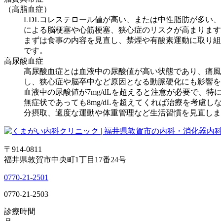
（高脂血症）
LDLコレステロール値が高い、または中性脂肪が多い
による脳梗塞や心筋梗塞、狭心症のリスクが高まります
まずは食事の内容を見直し、禁煙や有酸素運動に取り組
です。
高尿酸血症
高尿酸血症とは血液中の尿酸値が高い状態であり、痛風
し、狭心症や脳卒中など原因となる動脈硬化にも影響を
血液中の尿酸値が7mg/dLを超えると注意が必要で、
無症状であっても8mg/dLを超えてくれば治療を考慮
分摂取、適度な運動や体重管理など生活習慣を見直しま
〒914-0811
福井県敦賀市中央町1丁目17番24号
0770-21-2501
0770-21-2503
診療時間