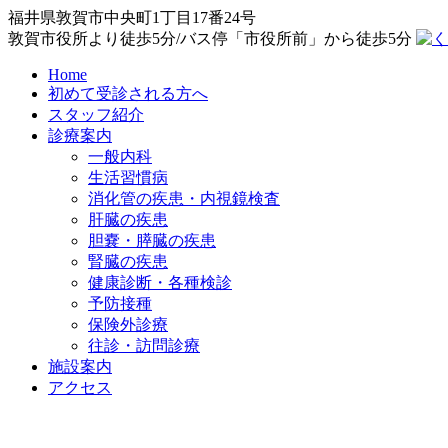
福井県敦賀市中央町1丁目17番24号
敦賀市役所より徒歩5分/バス停「市役所前」から徒歩5分
Home
初めて受診される方へ
スタッフ紹介
診療案内
一般内科
生活習慣病
消化管の疾患・内視鏡検査
肝臓の疾患
胆嚢・膵臓の疾患
腎臓の疾患
健康診断・各種検診
予防接種
保険外診療
往診・訪問診療
施設案内
アクセス