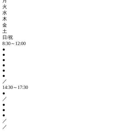
月
火
水
木
金
土
日/祝
8:30～12:00
●
●
●
●
●
●
／
14:30～17:30
●
／
●
●
●
／
／