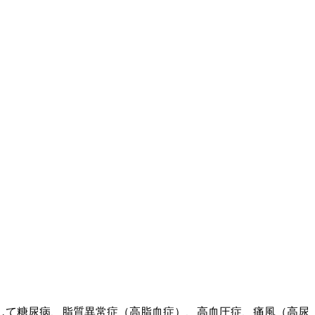
して糖尿病、脂質異常症（高脂血症）、高血圧症、痛風（高尿